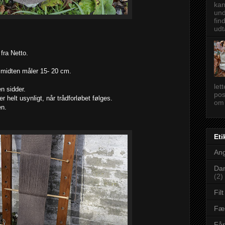
kan
und
fin
udt
 fra Netto.
 i midten måler 15- 20 cm.
let
n sidder.
pos
 helt usynligt, når trådforløbet følges.
om 
en.
Eti
An
Dan
(2)
Filt
Fæ
Få