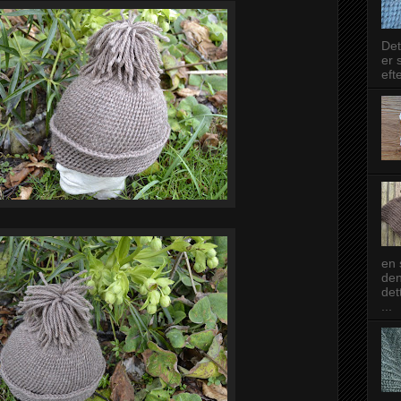
Det
er 
eft
en 
den
det
...