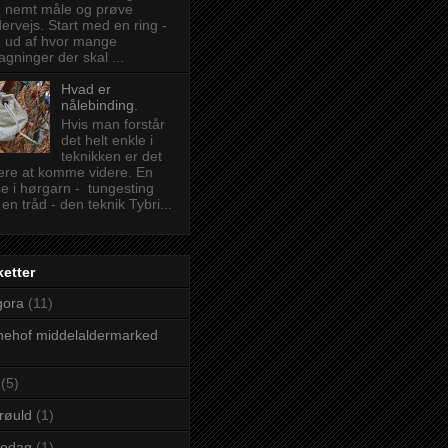
 nemt måle og prøve
ervejs. Start med en ring -
d ud af hvor mange
agninger der skal ...
Hvad er
nålebinding.
Hvis man forstår
det helt enkle i
teknikken er det
tere at komme videre. En
e i hørgarn - tungesting
en tråd - den teknik Tybri...
ketter
gora
(11)
ehof middelaldermarked
(5)
røuld
(1)
redag
(1)