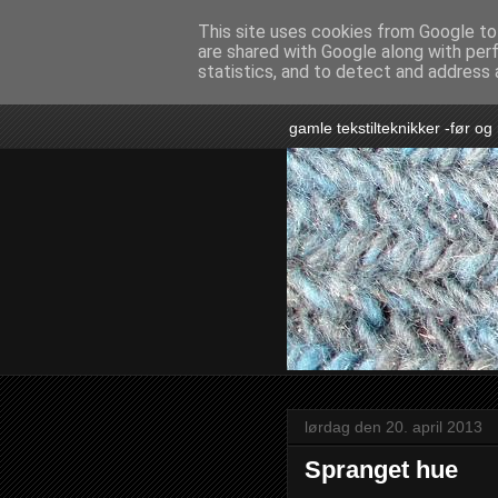
This site uses cookies from Google to 
are shared with Google along with per
vild med 
statistics, and to detect and address 
gamle tekstilteknikker -før og
lørdag den 20. april 2013
Spranget hue