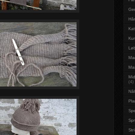
Ge
Hå
Kat
Kur
Løb
Mad
Mas
Mid
(4)
Nål
Pla
Spe
Sp
Str