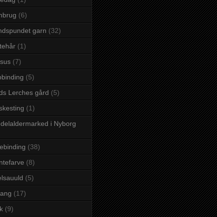
nbrug
(6)
ndspundet garn
(32)
tehår
(1)
sus
(7)
binding
(5)
s Lerches gård
(5)
kesting
(1)
delaldermarked i Nyborg
ebinding
(38)
ntefarve
(8)
lsauuld
(5)
rang
(17)
ik
(9)