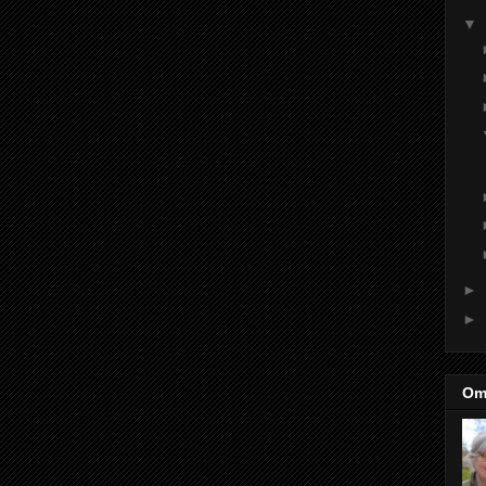
▼
►
►
Om