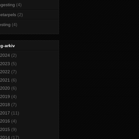
gesting
(4)
etarpels
(2)
esting
(4)
g-arkiv
2024
(2)
2023
(5)
2022
(7)
2021
(6)
2020
(6)
2019
(4)
2018
(7)
2017
(11)
2016
(4)
2015
(9)
2014
(17)