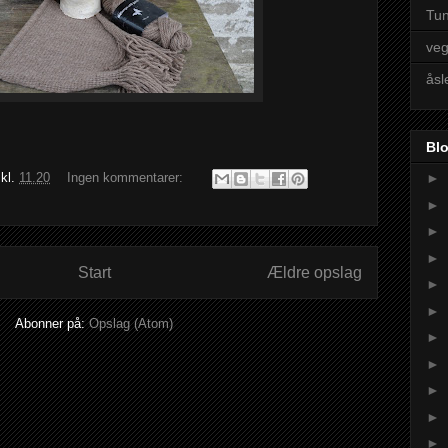
Tun
veg
åsl
Blo
kl.
11.20
Ingen kommentarer:
►
►
►
►
Start
Ældre opslag
►
►
Abonner på:
Opslag (Atom)
►
►
►
►
►