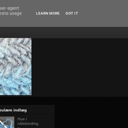
user-agent
erate usage
LEARN MORE
GOT IT
pulære indlæg
Hue i
nålebinding.