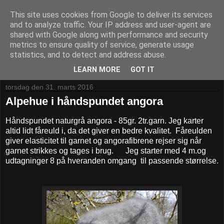
This site uses cookies from Google to deliver its services
vild med uld
and to analyze traffic. Your IP address and user-agent are
shared with Google along with performance and security
metrics to ensure quality of service, generate usage
gamle tekstilteknikker -før og nu nålebinding sprang væv
statistics, and to detect and address abuse.
strik filt farvning med planter
LEARN MORE
GOT IT
torsdag den 31. marts 2016
Alpehue i håndspundet angora
Håndspundet naturgrå angora - 85gr. 2tr.garn. Jeg karter
altid lidt fåreuld i, da det giver en bedre kvalitet. Fåreulden
giver elasticitet til garnet og angorafibrene rejser sig når
garnet strikkes og tages i brug. Jeg starter med 4 m.og
udtagninger 8 på hveranden omgang til passende størrelse.