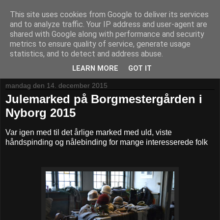
This site uses cookies from Google to deliver its services
vild med uld
and to analyze traffic. Your IP address and user-agent are
shared with Google along with performance and security
metrics to ensure quality of service, generate usage
gamle tekstilteknikker -før og nu nålebinding sprang væv
statistics, and to detect and address abuse.
strik filt farvning med planter
LEARN MORE
GOT IT
mandag den 14. december 2015
Julemarked på Borgmestergården i
Nyborg 2015
Var igen med til det årlige marked med uld, viste
håndspinding og nålebinding for mange interesserede folk